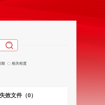
日期
相关程度
失效文件
（
0
）