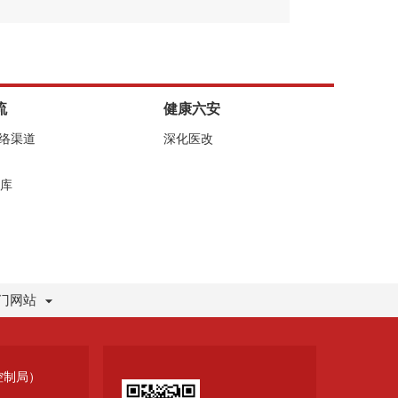
流
健康六安
网络渠道
深化医改
库
门网站
控制局）