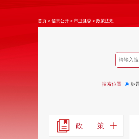
首页
>
信息公开
>
市卫健委
>
政策法规
搜索位置
标
政 策