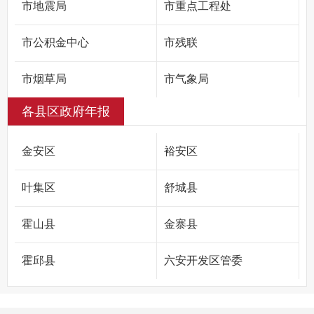
市地震局
市重点工程处
市公积金中心
市残联
市烟草局
市气象局
各县区政府年报
国家统计局六安调查队
国家金融监督管理总局六安监管分局
金安区
裕安区
人行六安市分行
叶集区
舒城县
霍山县
金寨县
霍邱县
六安开发区管委