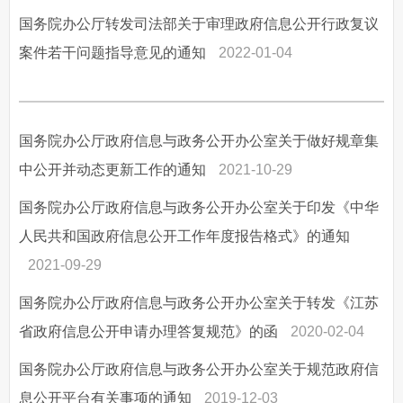
国务院办公厅转发司法部关于审理政府信息公开行政复议
案件若干问题指导意见的通知
2022-01-04
国务院办公厅政府信息与政务公开办公室关于做好规章集
中公开并动态更新工作的通知
2021-10-29
国务院办公厅政府信息与政务公开办公室关于印发《中华
人民共和国政府信息公开工作年度报告格式》的通知
2021-09-29
国务院办公厅政府信息与政务公开办公室关于转发《江苏
省政府信息公开申请办理答复规范》的函
2020-02-04
国务院办公厅政府信息与政务公开办公室关于规范政府信
息公开平台有关事项的通知
2019-12-03