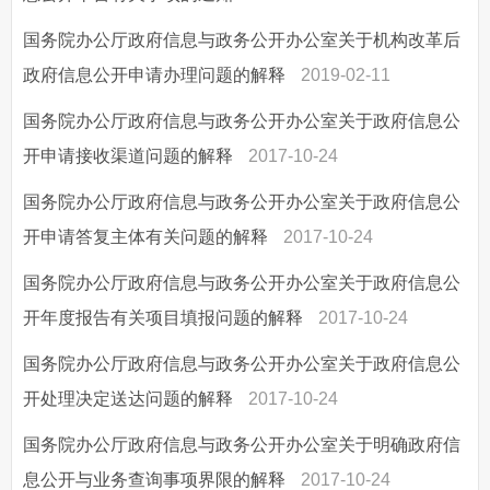
国务院办公厅政府信息与政务公开办公室关于机构改革后
政府信息公开申请办理问题的解释
2019-02-11
国务院办公厅政府信息与政务公开办公室关于政府信息公
开申请接收渠道问题的解释
2017-10-24
国务院办公厅政府信息与政务公开办公室关于政府信息公
开申请答复主体有关问题的解释
2017-10-24
国务院办公厅政府信息与政务公开办公室关于政府信息公
开年度报告有关项目填报问题的解释
2017-10-24
国务院办公厅政府信息与政务公开办公室关于政府信息公
开处理决定送达问题的解释
2017-10-24
国务院办公厅政府信息与政务公开办公室关于明确政府信
息公开与业务查询事项界限的解释
2017-10-24