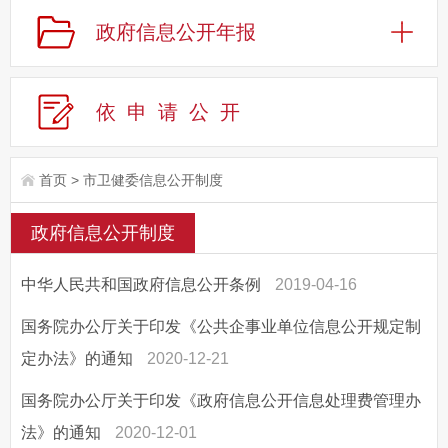
政府信息公开年报
依申请公
开
首页
>
市卫健委信息公开制度
政府信息公开制度
中华人民共和国政府信息公开条例
2019-04-16
国务院办公厅关于印发《公共企事业单位信息公开规定制
定办法》的通知
2020-12-21
国务院办公厅关于印发《政府信息公开信息处理费管理办
法》的通知
2020-12-01