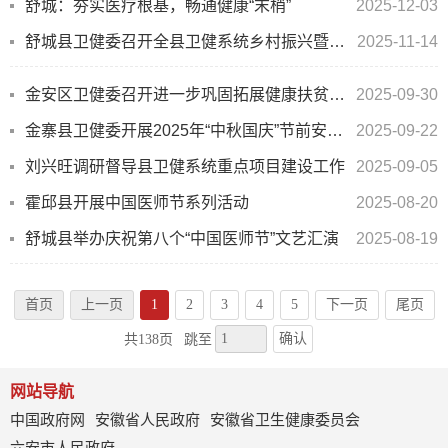
舒城：夯实医疗根基，畅通健康“末梢”
2025-12-03
舒城县卫健委召开全县卫健系统乡村振兴暨文明城市创建工作部署会
2025-11-14
金安区卫健委召开进一步巩固拓展健康扶贫成果同乡村振兴有效衔接做实基本公共卫生服务工作调度会
2025-09-30
金寨县卫健委开展2025年“中秋国庆”节前安全生产督导评估工作
2025-09-22
刘兴旺调研督导县卫健系统重点项目建设工作
2025-09-05
霍邱县开展中国医师节系列活动
2025-08-20
舒城县举办庆祝第八个“中国医师节”文艺汇演
2025-08-19
首页
上一页
1
2
3
4
5
下一页
尾页
确认
共138页
跳至
网站导航
中国政府网
安徽省人民政府
安徽省卫生健康委员会
六安市人民政府