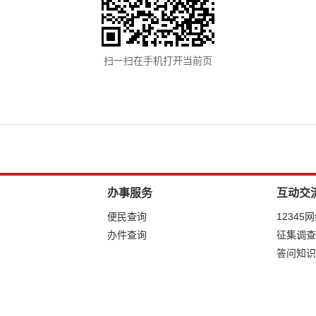
扫一扫在手机打开当前页
办事服务
互动交
便民查询
12345
办件查询
征集调查
答问知识