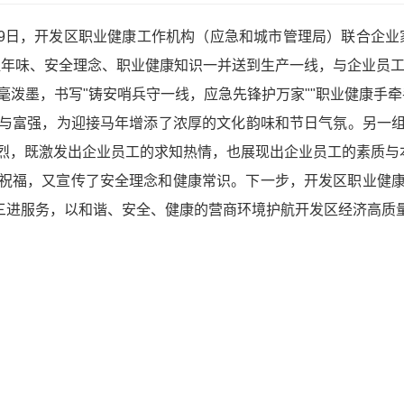
至29日，开发区职业健康工作机构（应急和城市管理局）联合企
浓年味、安全理念、职业健康知识一并送到生产一线，与企业员
毫泼墨，书写"铸安哨兵守一线，应急先锋护万家""职业健康手
与富强，为迎接马年增添了浓厚的文化韵味和节日气氛。另一
烈，既激发出企业员工的求知热情，也展现出企业员工的素质与
祝福，又宣传了安全理念和健康常识。下一步，开发区职业健
"三进服务，以和谐、安全、健康的营商环境护航开发区经济高质