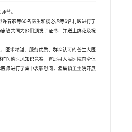
医师节。
典型许春彦等60名医生和杨必虎等6名村医进行了
任杨忠敏共同为他们颁发了证书，并送上鲜花及祝
德、医术精湛、服务优质、群众认可的苍生大医
馨杯”医德医风知识竞赛，霍邱县人民医院向全体
体医师进行了集中表彰慰问，孟集镇卫生院开展