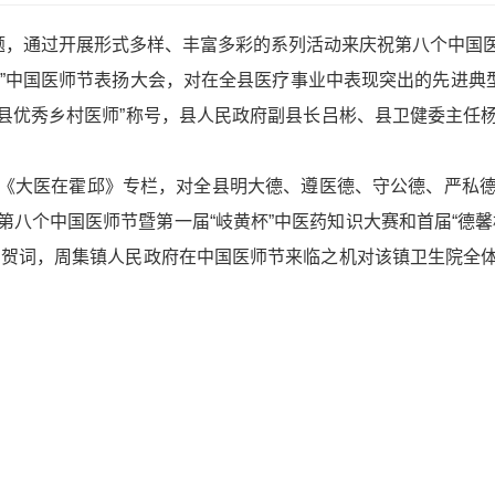
主题，通过开展形式多样、丰富多彩的系列活动来庆祝第八个中国
8.19”中国医师节表扬大会，对在全县医疗事业中表现突出的先进
邱县优秀乡村医师”称号，县人民政府副县长吕彬、县卫健委主
《大医在霍邱》专栏，对全县明大德、遵医德、守公德、严私
八个中国医师节暨第一届“岐黄杯”中医药知识大赛和首届“德
》贺词，周集镇人民政府在中国医师节来临之机对该镇卫生院全