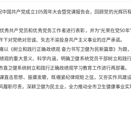
庆祝中国共产党成立105周年大会暨党课报告会，回顾党的光辉
优秀共产党员和优秀党务工作者进行表彰，并为“光荣在党50年
许下对党绝对忠诚、矢志不渝投身共产主义事业的庄严承诺。
雍以《树立和践行正确政绩观 奋力书写卫健为民新篇章》为题
绩观的重大意义、科学内涵，明确卫健系统党员干部树立和践
市直卫健系统树立和践行正确政绩观学习教育工作进行再部署。
课直击思想、振聋发聩，既绷紧纪律规矩之弦，又夯实作风建
风履职尽责，深耕卫健为民主业，全力推动全市卫生健康事业实