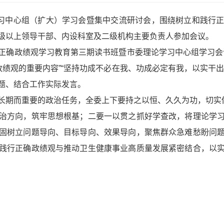
学习中心组（扩大）学习会暨集中交流研讨会，围绕树立和践行
级以上领导干部、内设科室及二级机构主要负责人参加会议。
正确政绩观学习教育第三期读书班暨市委理论学习中心组学习会
政绩观的重要内容”“坚持功成不必在我、功成必定有我，以实干
题、结合工作实际发言。
长期而重要的政治任务，全委上下要持之以恒、久久为功，切实做
治方向，筑牢思想根基；二要一以贯之抓好学查改，将理论学
固树立问题导向、目标导向、效果导向，聚焦群众急难愁盼问
践行正确政绩观与推动卫生健康事业高质量发展紧密结合，以