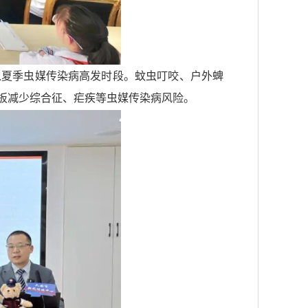
入夏季虫媒传染病高发时段。蚊虫叮咬、户外蜱
板减少综合征、疟疾等虫媒传染病风险。