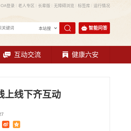
OA登录
老人专区
长辈版
无障碍浏览
标签库
运行情况
智能问答
互动交流
健康六安
线上线下齐互动
27