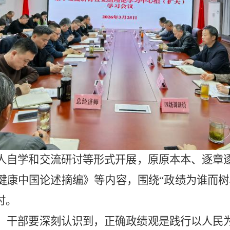
人自学
和
交流研讨等形式开展
，
原原本本、逐章
健康中国论述摘编
》
等内容
，围绕
“政绩为谁而
讨。
、
干部要深刻认识到，正确政绩观是践行
以人民