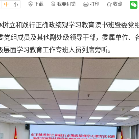
下载
我要纠错
打印
收藏
中
小
办
树立和践行正确政绩观学习教育读书班暨委党
委党组成员及其他副处级领导干部
，
委属单位
、
级层面学习教育工作专班人员列席旁听。