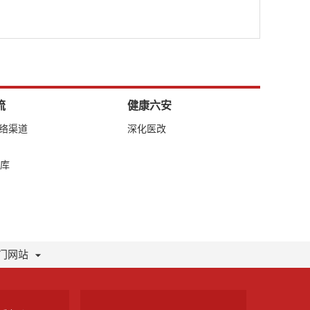
流
健康六安
网络渠道
深化医改
库
门网站