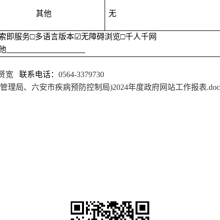
其他
无
索即服务
□
多语言版本
☑
无障碍浏览
□
千人千网
他
贤宽
联系电话：
0564-3379730
理局、六安市疾病预防控制局)2024年度政府网站工作报表.doc