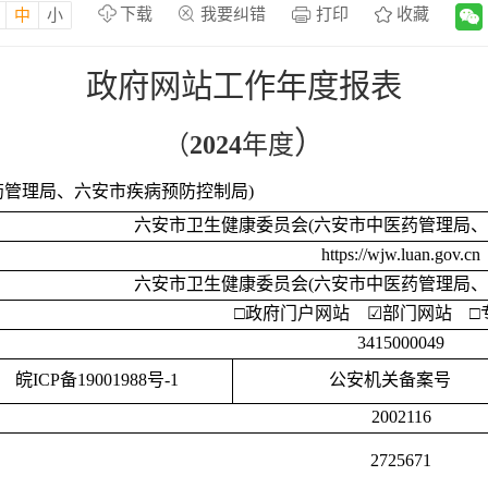
下载
我要纠错
打印
收藏
中
小
政府网站工作年度报表
）
（
202
4
年度
药管理局、六安市疾病预防控制局)
六安市卫生健康委员会
(六安市中医药管理局、
https://wjw.luan.gov.cn
六安市卫生健康委员会
(六安市中医药管理局、
□
政府门户网站
☑
部门网站
□
3415000049
皖
ICP备19001988号-1
公安机关备案号
2002116
2725671