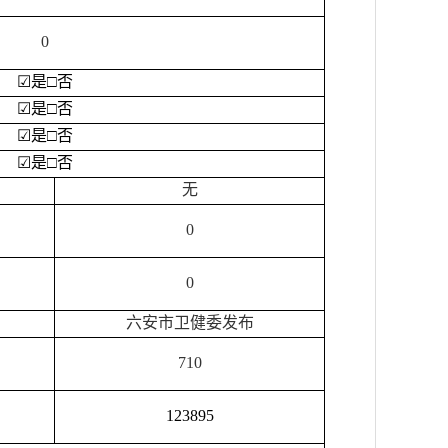
0
☑
是
□
否
☑
是
□
否
☑
是
□
否
☑
是
□
否
无
0
0
六安市卫健委发布
710
123895