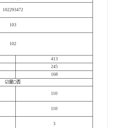
102293472
103
102
413
245
168
☑
是
□
否
110
110
3