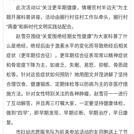
此次活动以“关注更年期健康，情暖农村半边天”为主
题开展科普讲座，活动由圈行村驻村工作队牵头，圈行村
“两委”和新时代文明实践站配合。
赵雪芬围绕“关爱围绝经期女性健康”为大家科普了什
么是绝经，绝经后由于激素水平的变化而导致绝经后相关
症状（更年期综合征）。更年期综合征表现常以精神症状
和骨密度下降为主，如疲乏、失眠、易怒、抑郁、骨质疏
松等。针对这些症状如何预防？她用图文并茂讲解了坚持
合理饮食、健康锻炼、定期体检等以防病为主的非医疗措
施方法。针对女性特别关注的各种肿瘤，赵雪芬一一进行
了互动解答，并且再三叮嘱大家，一定要坚持健康体检，
做到“四早”，即早期发现、早期诊断、早期治疗，早日康
复。
市妇幼志愿服务队为前来参加活动的女同胞送上了节