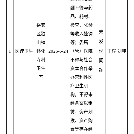
酬不得与药
品、耗材、
裕安
检查、化验
未
区独
等收入挂钩
发
山镇
等；委属
现
1
医疗卫生
怀化
2026-6-24
（管）医院
王辉 刘坤
寺村
不得与社会
问
卫生
资本合作举
题
室
办营利性医
疗卫生机
构，不得未
经备案以租
赁、资产划
拨、资产购
置等存在经