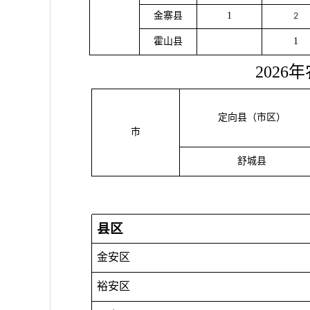
金寨县
1
2
霍山县
1
202
定向县（市区）
市
舒城县
县区
金安区
裕安区