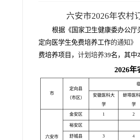
六安市
202
6
年农村
根据《国家卫生健康委办公厅
定向医学生免费培养工作
的通知
》
费培养项目
，
计划培养
39
名
，其中
202
6
年
定向县
市
安徽医科大
蚌埠医
（市区）
学
学
金安区
1
2
裕安区
舒城县
3
4
六安市