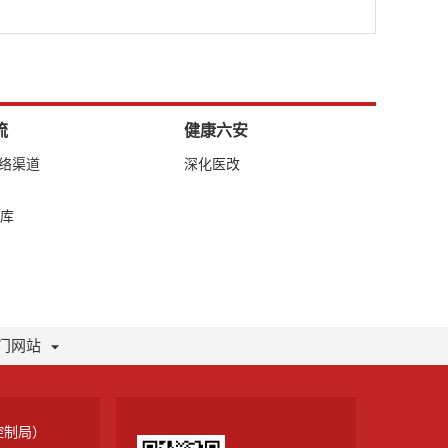
流
健康六安
网络渠道
深化医改
库
门网站
控制局）