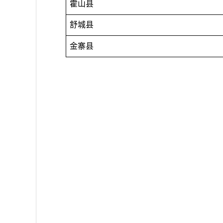
霍山县
舒城县
金寨县