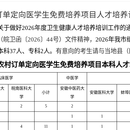
订单定向医学生免费培养项目人才培养
关于做好
202
6
年度卫生健康人才培养培训工作的
（
皖卫函〔
2026〕44号
）
文件精神，
202
6
年我
市
本科
37
人、
专科
2人。
有意向的考生请与当地县（
农村订单定向医学生免费培养项目本科人才
临床医学
中医学
科大
皖南医科大
安徽中医药大
小计
安徽医科大学
蚌埠
学
学
2
5
2
1
1
4
11
1
1