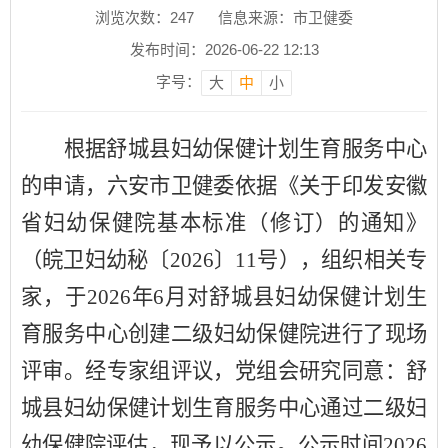
浏览次数：
247
信息来源：市卫健委
发布时间：2026-06-22 12:13
字号：
大
中
小
根据
舒城县妇幼保健计划生育服务中心
的申请，六安市卫健委依据
《关于印发安徽
省妇幼保健院基本标准（修订）的通知》
（
皖卫妇幼秘
〔
20
26
〕
11
号），组织相关专
家，于
202
6
年
6
月对
舒城县妇幼保健计划生
育服务中心
创建
二级妇幼保健院
进行了现场
评审。经专家组评议，
党组
会研究同意
：舒
城县妇幼保健计划生育服务中心
通过
二级妇
幼保健院
评估，现予以公示。公示时间
202
6