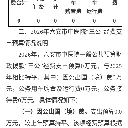
费合计
费
车
车
）费
计
购置费
运行费
0
0
0
0
0
0
二、
2026
年
六安市中医院
“
三公
”
经费支
出预算情况说明
2026
年，
六安市中医院
一般公共预算财
政拨款
“
三公
”
经费支出预算
0
万元，与
2025
年
相比持平。其中：因公出国（境）费
0
万
元，公务用车购置及运行费
0
万元，公务接
待费
0
万元。具体情况如下：
（一）因公出国（境）费。
支出预算
0
.0
万元，较上年预算持平。该项经费预算根据