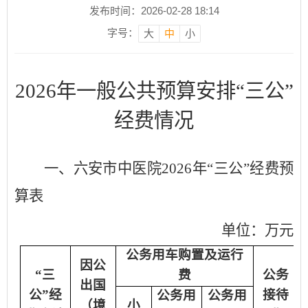
发布时间：2026-02-28 18:14
字号：
大
中
小
202
6
年一般公共预算安排
“
三公
”
经费情况
一、
六安市中医院
2026
年
“
三公
”
经费预
算表
单位：万元
公务用车购置及运行
因公
“
三
费
公务
出国
公
”
经
接待
公务用
公务用
（境
小