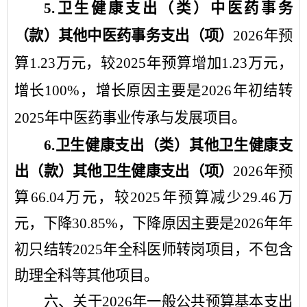
5
.
卫生健康支出
（类）
中医药事务
（款）
其他中医药事务支出
（项）
2026
年
预
算
1.23
万元，
较
2025
年
预算增加
1.23
万元，
增长
100
%
，增长原因主要是
2026
年初结转
2025
年中医药事业传承与发展项目
。
6
.
卫生健康支出
（类）
其他卫生健康支
出
（款）
其他卫生健康支出
（项）
202
6
年
预
算
66.04
万元，
较
202
5
年
预算
减少
29.46
万
元，
下降
30.85
%
，
下降
原因主要是
202
6
年年
初
只
结转
202
5
年全科
医师转岗
项目
，不包含
助理全科等其他项目
。
六
、关于
2026
年
一般公共预算基本支出