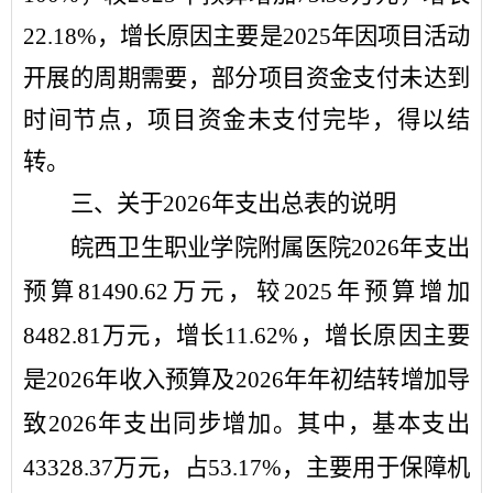
22.18
%
，增长原因主要是
202
5
年因项目活动
开展的周期需要，部分项目资金支付未达到
时间节点，项目资金未支付完毕，得以结
转
。
三
、关于
2026
年
支出
总表的
说明
皖西卫生职业学院附属医院
2026
年
支出
预算
81490.62
万元，
较
2025
年
预算增加
8482.81
万元，增长
11.62
%
，增长原因主要
是
202
6
年收入预算及
202
6
年年初结转增加导
致
202
6
年支出同步增加
。其中，基本支出
43328.37
万元，占
53.17
%
，主要用于保障机