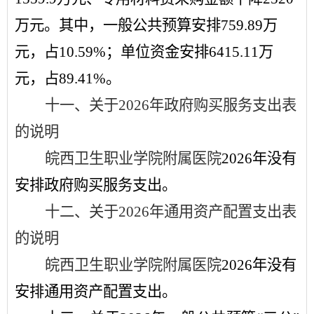
万元
。其中，一般公共预算安排
759.89
万
元，占
10.59
%
；单位资金安排
6415.11
万
元，占
89.41
%
。
十一、关于
2026
年政府购买服务支出表
的说明
皖西卫生职业学院附属医院
2
026
年没有
安排政府购买服务支出。
十
二
、关于
202
6
年通用资产配置支出表
的说明
皖西卫生职业学院附属医院
202
6
年没有
安排通用资产配置支出。