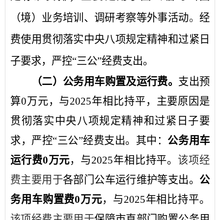
（境）业务培训、调研考察等外事活动
。
经
费使用贯彻落实中央八项规定精神和过紧日
子要求，严控
“三公”经费支出。
（二）公务用车购置及运行费。
支出预
算
0
万元，与
2025
年
相比持平
，
主要原因是
贯彻落实中央八项规定精神和过紧日子要
求，严控
“三公”经费支出。
其中：
公务用车
运行费
0
万元
，与
2025
年
相比持平
。
该项经
费主要用于
各部门公车运行维护等支出
。
公
务用车购置费
0
万元
，与
2025
年
相比持平
。
该项经费主要用于
保障市直部门购置公务用