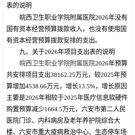
表的
说明
皖西卫生职业学院附属医院
2
026
年
没有
国有资本经营预算拨款收入，也没有使用国
有资本经营预算拨款安排的支出。
九、关于
2026
年项目支出表的说明
皖西卫生职业学院附属医院
2
026
年预算
共安排项目支出
38162.25
万元，较
2025
年预
算增加
4538.66
万元，增长
13.5
%
，增长原因
主要是
2026
年相较于
2025
年
医疗信息软硬件
购置预算
减少
1664.5
万元，
六安市第二人民
医院门诊、内科病房及老年养护院综合大
楼、六安市重大疫病救治中心、生态停车场