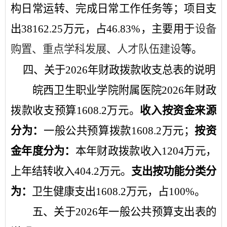
构日常运转、完成日常工作任务
等
；项目支
出
38162.25
万元，占
46.83
%
，主要用于
设备
购置、重点学科发展、人才队伍建设
等。
四
、关于
2026
年
财政拨款收支
总表的
说明
皖西卫生职业学院附属医院
2026
年财政
拨款收支预算
1608.2
万元。
收入按资金来源
分为：
一般公共预算拨款
1608.2
万元；
按资
金年度分为：
本年财政拨款收入
1204
万元，
上年结转收入
404.2
万元。
支出按功能分类分
为：
卫生健康支出
1608.2
万元，占
100
%
。
五
、关于
2026
年
一般公共预算
支出表的