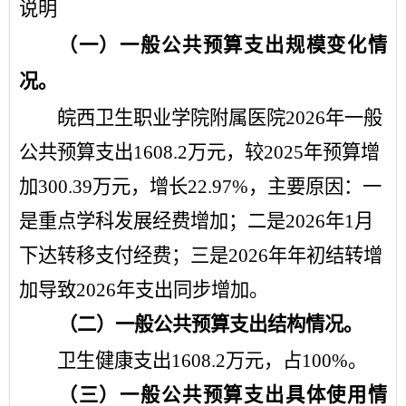
说明
（一）一般公共预算
支出
规模变化情
况。
皖西卫生职业学院附属医院
2026
年
一般
公共预算
支出
1608.2
万元
，
较
2025
年
预算增
加
300.39
万元，增长
22.97
%
，主要原因：一
是
重点学科发展经费增加
；二是
2026
年
1
月
下达转移支付经费；三是
202
6
年年初结转增
加导致
202
6
年支出同步增加
。
（二）一般公共预算
支出
结构情况。
卫生健康支出
1608.2
万元，占
100
%
。
（三）一般公共预算
支出
具体使用情