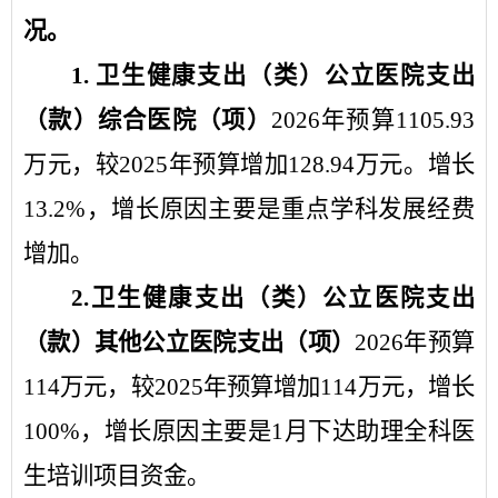
况。
1.
卫生健康支出
（类）
公立医院支出
（款）
综合医院
（项）
202
6
年
预算
1105.93
万元，
较
202
5
年
预算增加
128.94
万元。
增长
13.2
%
，增长原因主要是
重点学科发展经费
增加
。
2.
卫生健康支出
（类）
公立医院支出
（款）
其他公立医院支出
（项）
2026
年
预算
114
万元，
较
2025
年
预算增加
114
万元，增长
100
%
，增长原因主要是
1
月下达助理全科医
生培训项目资金
。