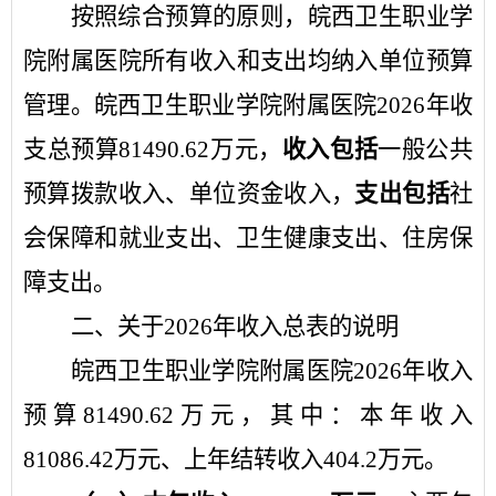
按照综合预算
的
原则，
皖西卫生职业学
院附属医院
所有收入和支出均纳入
单位
预算
管理。
皖西卫生职业学院附属医院
2026
年
收
支总预算
81490.62
万元，
收入包括
一般公共
预算拨款收入、
单位资金收入
，
支出包括
社
会保障和就业支出、卫生健康支出、住房保
障支出。
二
、关于
2026
年
收入
总表的
说明
皖西卫生职业学院附属医院
2026
年
收入
预算
81490.62
万元，其中：
本年收入
81086.42
万元、上年结转收入
404.2
万元。