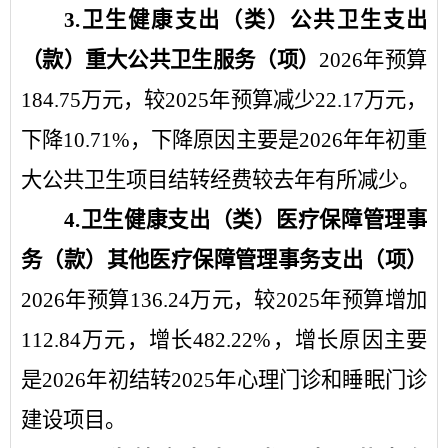
3.
卫生健康支出
（类）
公共卫生支出
（款）
重大公共卫生服务
（项）
2026
年
预算
184.75
万元，
较
2025
年
预算减少
22.17
万元，
下降
10.71
%
，下降原因主要是
2026
年年初重
大公共卫生项目结转经费较去年有所减少
。
4.
卫生健康支出
（类）
医疗保障管理事
务
（款）
其他医疗保障管理事务支出
（项）
2026
年
预算
136.24
万元，
较
2025
年
预算增加
112.84
万元，增长
482.22
%
，增长原因主要
是
2026
年初结转
2025
年心理门诊和睡眠门诊
建设项目
。