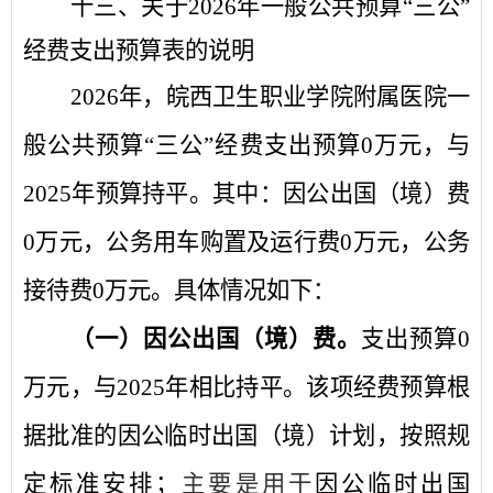
十
三
、关于
2026
年
一般公共预算
“
三公
”
经费
支出
预算
表的
说明
2026
年
，
皖西卫生职业学院附属医院
一
般公共预算
“
三公
”
经费支出预算
0
万元，
与
2025
年
预算
持平。
其中
：
因公出国（境）费
0
万元，公务用车购置及运行费
0
万元
，
公务
接待费
0
万元。具体情况如下：
（一）因公出国（境）费。
支出预算
0
万元，与
2025
年
相比持平
。该项经费预算根
据批准的因公临时出国（境）计划，按照规
定标准安排；
主要是用于
因公临时出国