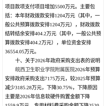
项目款项支付
项目增加
5500
万元
。主要包
括：本年财政拨款安排
1204
万元（其中，一
般公共预算拨款安排
1204
万元），财政拨款
结转结余安排
404.2
万元（其中，一般公共预
算拨款安排
404.2
万元），单位资金安排
36554.05
万元。
十、关于
2026
年政府采购支出表的说明
皖西卫生职业学院附属医院
2026
年预
算
安排政府采购支出
7175
万元，较
2025
年预算
减少
3185.28
万元，下降
30.75
%
，下降原因
主要是
2026
年
信息软硬件购置
金额下降
1559.9
万元
、
专用材料费
采购金额下降
2520