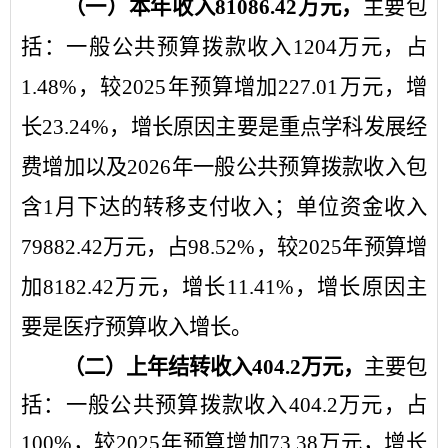
（一）本年收入
81086.42
万元，
主要包
括：
一般公共预算拨款收入
1204
万元，占
1.48
%
，
较
2025
年
预算增加
227.01
万元，增
长
23.24
%
，增长原因主要是
重点学科发展经
费增加以及
2026
年
一般公共预算拨款收入
包
含
1
月下达的转移支付收入
；
单位资金收入
79882.42
万元，占
98.52
%
，
较
2025
年
预算增
加
8182.42
万元，增长
11.41
%
，增长原因主
要是
医疗预算收入增长
。
（二）上年结转收入
404.2
万元，
主要包
括：
一般公共预算拨款收入
404.2
万元，占
100
%
，
较
2025
年
预算增加
73.38
万元，增长