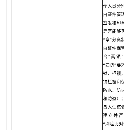
作人员分别负
白证件管理、
签发和印章管
是否能够落实
“章”分离制
白证件保管是
合“两锁”“
“四防”要求
锁、柜锁，铁
铁栏窗和保险
防水、防火、
和防盗）；是
备人证核验设
建立并严格
“刷脸比对”