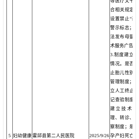
等医疗文书是
合相关规定；
设置禁止“两
警示标志；是
法发布母婴保
术服务广告。
3.制度建立
情况。是否建
止胎儿性别鉴
管理制度；是
立人工终止妊
记查验制度；
建立技术档
理、转诊、追
察制度；是否
5
妇幼健康
霍邱县第二人民医院
2025/9/26
孕产妇死亡、