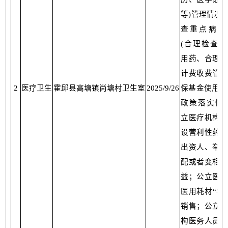
等)管理情况。
查重点病历
(合理检查、
用药、合理治
计费收费管理
2
医疗卫生
霍邱县高塘镇尚塘村卫生室
2025/9/26
保基金使用等)
政策落实情况
立医疗机构不
设营利性药店
出资人、举办
配或者变相分
益；公立医疗
医用耗材“零
销售；公立医
构医务人员薪