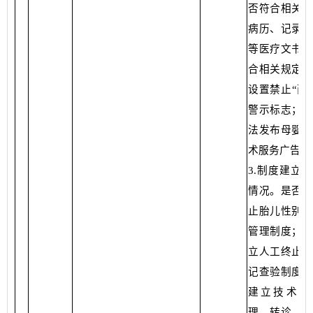
否符合相关规
病历、记录、
等医疗文书是
合相关规定；
设置禁止“两
警示标志；是
法发布母婴保
术服务广告。
3.制度建立
情况。是否建
止胎儿性别鉴
管理制度；是
立人工终止妊
记查验制度；
建立技术档
理、转诊、追