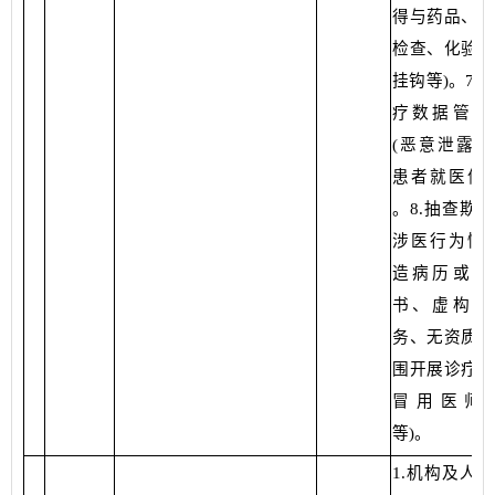
得与药品、耗
检查、化验等
挂钩等)。7.
疗数据管理
(恶意泄露、
患者就医信息
。8.抽查欺
涉医行为情况
造病历或医
书、虚构诊
务、无资质或
围开展诊疗服
冒用医师
等)。
1.机构及人