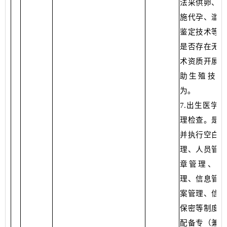
法采供卵、参
施代孕、滥用
鉴定技术等行
是否存在无相
术资质开展人
助生殖技术
为。
7.出生医学
理检查。是否
并执行空白证
理、人员管理
章管理、废
理、信息管理
案管理、信息
保密等制度；
配备专（兼）