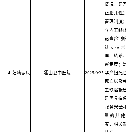
情况。是否建
止胎儿性别鉴
管理制度；是
立人工终止妊
记查验制度；
建立技术档
理、转诊、追
察制度；是否
4
妇幼健康
霍山县中医院
2025/9/25
孕产妇死亡、
死亡以及新生
生缺陷报告制
是否具有保证
服务安全和服
量的其他管
度；相关制度