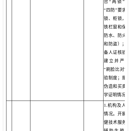
合“两锁”“
“四防”要求
锁、柜锁，铁
铁栏窗和保险
防水、防火、
和防盗）；是
备人证核验设
建立并严格
“刷脸比对”
验制度；是否
伪造和买卖出
学证明情况”
1.机构及人
情况。开展母
健技术服务、
辅助生殖技