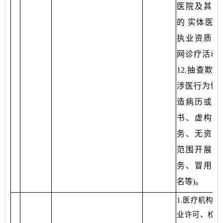
医院及其所
的 实体医疗
执业资质和
网诊疗活动等
12.抽查欺
涉医行为情况
造病历或医
书、虚构诊
务、无资质
范围开展诊
务、冒用医
名等)。
1.医疗机构资
业许可、校验