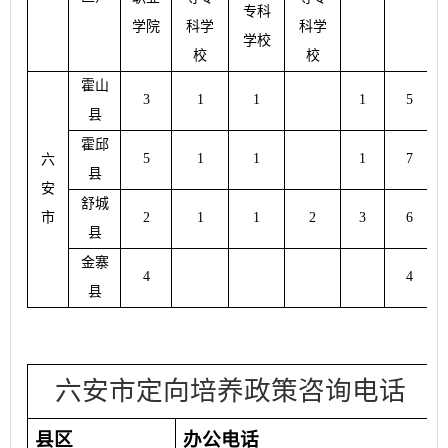
专科
学院
科学
科学
学校
校
校
霍山
3
1
1
1
5
县
霍邱
5
1
1
1
7
六
县
安
舒城
市
2
1
1
2
3
6
县
金寨
4
4
县
六安市定向培养政策咨询电话
县区
办公电话