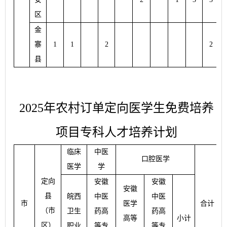
区
金
寨
1
1
2
2
县
2025年农村订单定向医学生免费培养
项目专科人才培养计划
临床
中医
口腔医学
医学
学
定向
安徽
安徽
安徽
县
皖西
中医
中医
市
医学
合计
（市
卫生
药高
药高
高等
小计
区）
职业
等专
等专