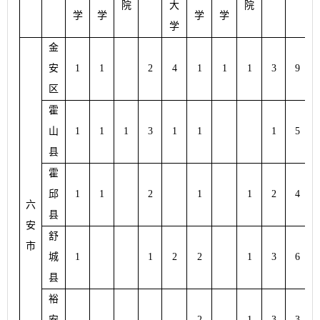
院
大
院
学
学
学
学
学
金
安
1
1
2
4
1
1
1
3
9
区
霍
山
1
1
1
3
1
1
1
5
县
霍
邱
1
1
2
1
1
2
4
六
县
安
舒
市
城
1
1
2
2
1
3
6
县
裕
安
2
1
3
3