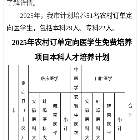
了解详情。
2025年，我市计划培养
51
名农村订单定
向医学生，包括
本科
29
人、
专科
22人。
2025
年农村订单定向医学生免费培养
项目本科人才培养计划
中
临床医学
医
口腔医学
定
学
向
安
县
安
蚌
安
蚌
合
皖
徽
皖
市
（
徽
埠
徽
埠
计
南
中
南
市
医
医
小
医
医
小
医
医
医
区
科
科
计
科
科
计
学
药
学
）
大
大
大
大