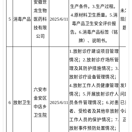
安徽世
生产条件。3.生产过程。
龙生物
未发
4.原材料卫生质量。5.消
5
消毒产品
医药科
2025/6/11
现问
毒产品卫生安全评价报
技有限
题
告。6.消毒产品标签（铭
公司
牌）、说明书。
1.放射诊疗建设项目管理
情况；2.放射诊疗场所管
理及其防护措施情况；3.
放射诊疗设备管理情况；
4.放射工作人员健康管理
发现
六安市
情况；5.开展放射诊疗人
问题
金安区
6
放射卫生
2025/6/11
员条件管理情况；6.对患
已责
中店乡
者、受检者及其他非放射
令改
卫生院
工作人员的保护情况；7.
正
放射事件预防处置情况；