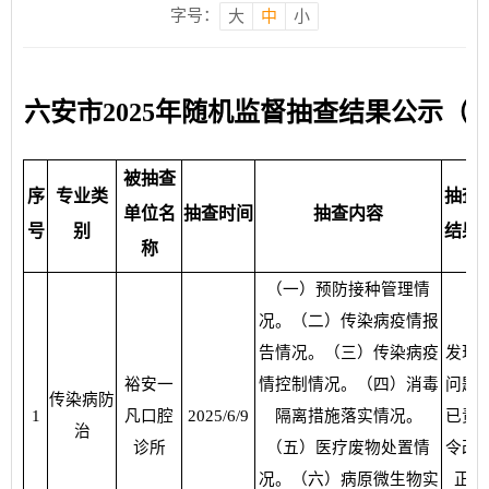
字号：
大
中
小
六安市2025年随机监督抽查结果公示（
被抽查
序
专业类
抽查
单位名
抽查时间
抽查内容
号
别
结果
称
（一）预防接种管理情
况。（二）传染病疫情报
告情况。（三）传染病疫
发现
裕安一
情控制情况。（四）消毒
问题
传染病防
1
凡口腔
2025/6/9
隔离措施落实情况。
已责
治
诊所
（五）医疗废物处置情
令改
况。（六）病原微生物实
正