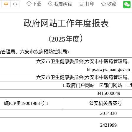
下载
我要纠错
打印
收藏
中
小
政府网站工作年度报表
）
（
202
5
年度
药管理局、六安市疾病预防控制局)
六安市卫生健康委员会
(六安市中医药管理局、
https://wjw.luan.gov.cn
六安市卫生健康委员会
(六安市中医药管理局、
□
政府门户网站
☑
部门网站
□
3415000049
皖
ICP备19001988号-1
公安机关备案号
2014330
2421999