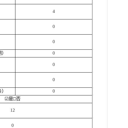
4
0
0
期）
0
0
0
条）
0
☑
是
□
否
12
0