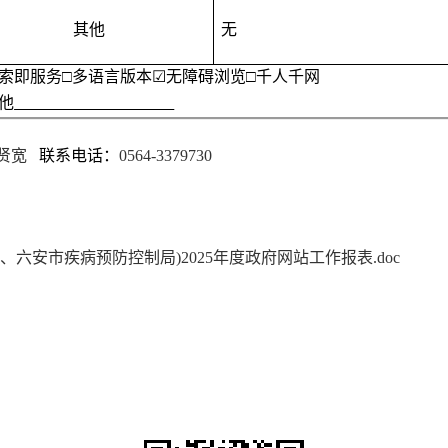
其他
无
索即服务
□
多语言版本
☑
无障碍浏览
□
千人千网
他
贤宽
联系电话：
0564-3379730
六安市疾病预防控制局)2025年度政府网站工作报表.doc