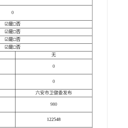
0
☑
是
□
否
☑
是
□
否
☑
是
□
否
☑
是
□
否
无
0
0
六安市卫健委发布
980
122548