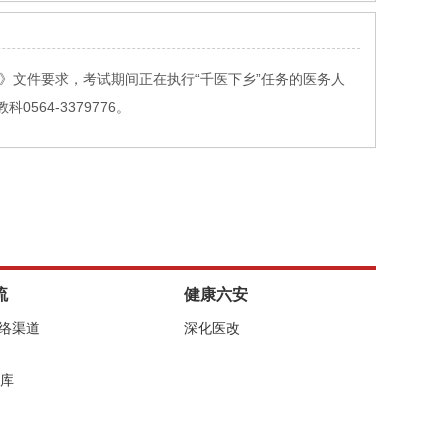
》文件要求，考试期间正在执行“千医下乡”任务的医务人
64-3379776。
流
健康六安
网络渠道
深化医改
库