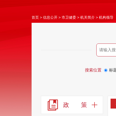
首页
>
信息公开
>
市卫健委
>
机关简介
>
机构领导
搜索位置
标
政 策