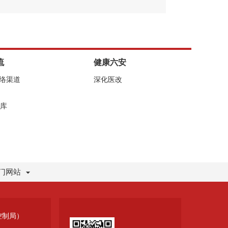
流
健康六安
网络渠道
深化医改
库
门网站
控制局）