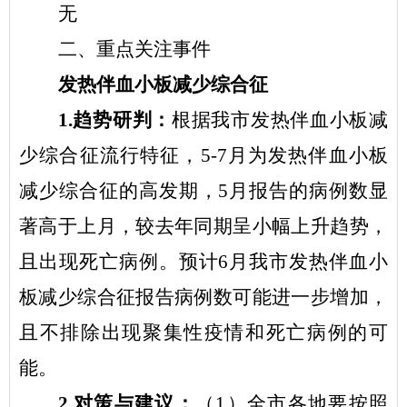
无
二、重点关注事件
发热伴血小板减少综合征
1.
趋势研判：
根据我
市
发热伴血小板减
少综合征流行特征，
5-7
月为发热伴血小板
减少综合征的高发期，
5
月报告的病例数显
著高于上月，较去年同期呈小幅上升趋势，
且出现死亡病例。预计
6
月我
市
发热伴血小
板减少综合征报告病例数可能进一步增加，
且不排除出现聚集性疫情和死亡病例的可
能。
2.
对策与建议：
（
1
）全
市
各地
要按照