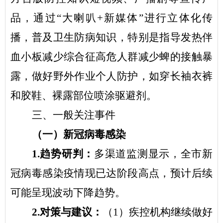
品，通过
“
大喇叭
+
新媒体
”
进行立体化传
播，普及卫生防病知识，特别是指导发热伴
血小板减少综合征高危人群减少蜱的接触暴
露，做好野外作业个人防护，如穿长袖衣裤
和胶鞋、裸露部位喷涂驱避剂。
三、
一般关注事件
（一）新冠病毒感染
1.
趋势研判：
多渠道监测显示，全
市
新
冠病毒感染疫情现已达阶段高点，预计后续
可能呈现波动下降趋势。
2.
对策与建议：
（
1
）疾控机构继续做好