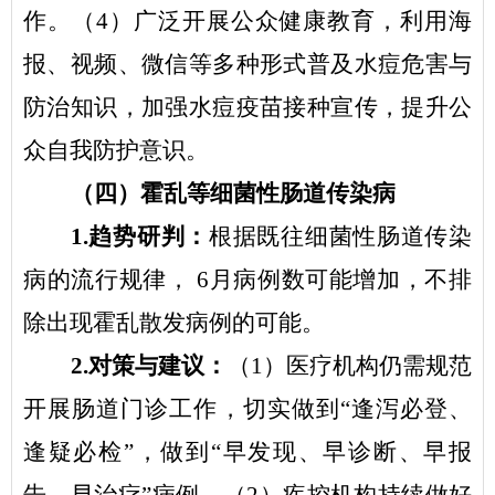
作。（
4
）广泛开展公众健康教育，利用海
报、视频、微信等多种形式普及水痘危害与
防治知识，加强水痘疫苗接种宣传，提升公
众自我防护意识。
（
四
）霍乱等细菌性肠道传染病
1.
趋势研判：
根据既往细菌性肠道传染
病的流行规律，
6
月病例数可能增加，不排
除出现霍乱散发病例的可能。
2.
对策与建议：
（
1
）医疗机构仍需规范
开展肠道门诊工作，切实做到
“
逢泻必登、
逢疑必检
”
，做到
“
早发现、早诊断、早报
告、早治疗
”
病例。（
2
）疾控机构持续做好