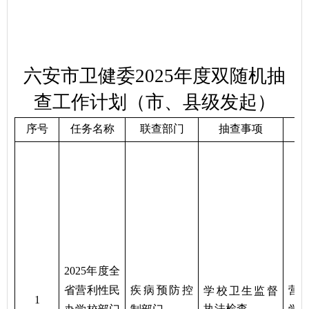
六安市卫健委
202
5
年度
双随机
抽
查工作计划
（市、县级发起）
序号
任务名称
联查部门
抽查事项
联
2025年度全
省营利性民
疾病预防控
营
学校卫生监督
1
执法检查