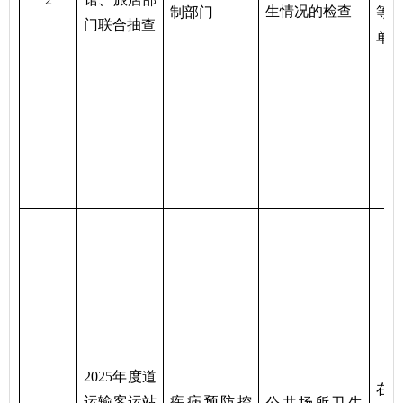
生情况的检查
制
部门
等
门联合抽查
单
2025年度道
在
运输客运站
疾病预防控
公共场所卫生