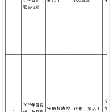
办学校部门
制
部门
学
联合抽查
全
2025年度宾
疾病预防控
旅
旅馆、旅店卫
2
馆、旅店部