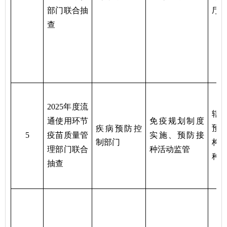
部门联合抽
厅
查
2025年度
流
辖
通使用环节
免疫规划制度
预
疾病预防控
5
疫苗质量管
实施、预防接
制部门
构
理
部门联合
种活动
监管
种
抽查