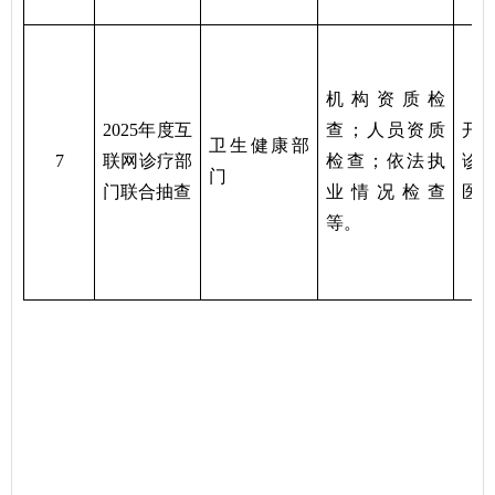
机构资质检
2025年度互
查；人员资质
开
卫生健康部
7
联网诊疗部
检查；依法执
诊
门
门联合抽查
业
情况
检查
医
等。