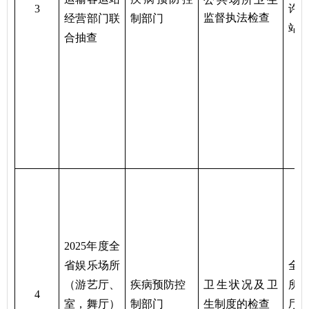
3
许
监督执法检查
经营部门联
制
部门
站
合抽查
2025年度全
省娱乐场所
全
（游艺厅、
疾病预防控
卫生状况及卫
所
4
室，舞厅）
制
部门
生制度的检查
厅