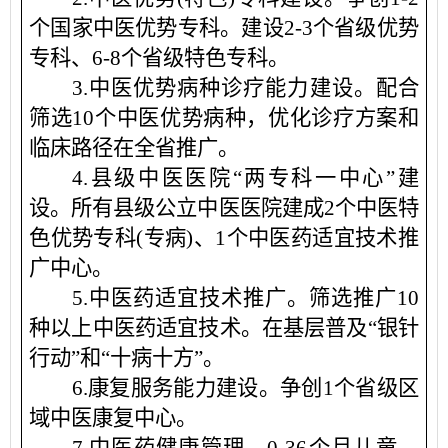
个国家中医优势专科。建设
2-3
个省级优势
专科、
6-8
个省级特色专科。
3
.
中医优势病种诊疗能力建设。
配合
筛选
10
个中医优势病种
，
优化诊疗方案和
临床路径在全省推广。
4
.
县级中医医院
“
两专科一中心
”
建
设。
所有县级公立中医医院建成
2
个
中医特
色优势专科
(专病)、
1
个中医药适宜技术推
广中心。
5
.
中医药适宜技术推广。
筛选推广
10
种以上中医药适宜技术。在基层普及
“
银针
行动
”
和
“
十病十方
”
。
6
.
康复服务能力建设。
争创
1
个省级区
域中医康复中心。
7
.
中医药健康管理。
0-36
个月儿童、