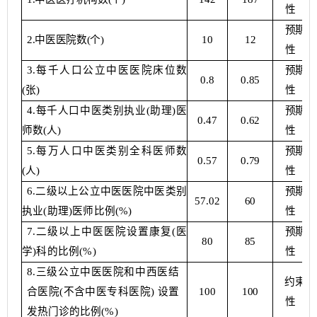
性
预期
2
.
中医医院数
(
个
)
10
12
性
3
.
每千人口公立中医医院床位数
预期
0.8
0
.
85
(
张
)
性
4
.
每千人口中医类别执业
(
助理
)
医
预期
0.47
0
.
62
师数
(
人
)
性
5
.
每万人口中医类别全科医师数
预期
0.57
0
.
79
(
人
)
性
6
.
二级以上公立中医医院中医类别
预期
57.02
60
执业
(
助理
)
医师比例
(%)
性
7
.
二级以上中医医院设置康复
(
医
预期
80
85
学
)
科的比例
(%)
性
8
.
三级公立中医医院和中西医结
约束
合医院
(
不含中医专科医院
)
设置
100
100
性
发热门诊的比例
(%)