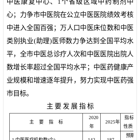
中医康复中心、
1
个省级区域中药制剂中
心；力争市中医院在公立中医医院绩效考核
中进入全国百强；万人口中医床位数和中医
类别执业
(
助理
)
医师数力争达到全国平均水
平，全市中医总诊疗人次和中医医院出院人
数增长率超过全国平均水平；中医药健康产
业规模和增速逐年提升，努力实现中医药强
市目标。
主
要
发
展
指
标
2020
指标
主
要
指
标
2025年
年
性质
预期
1
.
中医医疗机构数
(
个
)
142
187