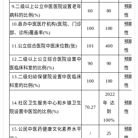
9
.
二级以上公立中医医院设置老年
预期
60
80
病科的比例
(%)
性
10
.
县办中医医疗机构
(
医院、门诊
预期
100
100
部、诊所
)
覆盖率
(%)
性
预期
1
1.
公立综合医院中医床位数
(
张
)
101
400
性
12
.
二级以上公立综合医院设置中
预期
90
90
医临床科室的比例
(%)
性
13
.
二级妇幼保健院设置中医临床
预期
100
100
科室的比例
(%)
性
2022
14
.
社区卫生服务中心和乡镇卫生
年
达
预期
70.27
院设置中医馆的比例
(%)
到
性
100%
15
.
公民中医药健康文化素养水平
预期
/
25
(%)
性