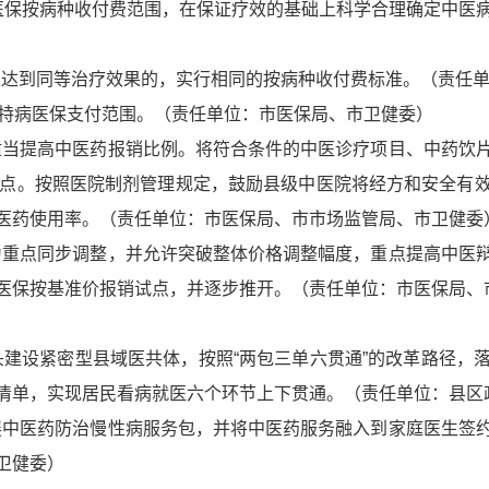
入医保按病种收付费范围，在保证疗效的基础上科学合理确定中
可以达到同等治疗效果的，实行相同的按病种收付费标准。（责任
病特病医保支付范围。（责任单位：市医保局、市卫健委）
并适当提高中医药报销比例。将符合条件的中医诊疗项目、中药饮
分点。按照医院制剂管理规定，鼓励县级中医院将经方和安全有
医药使用率。（责任单位：市医保局、市市场监管局、市卫健委
作为重点同步调整，并允许突破整体价格调整幅度，重点提高中医
医保按基准价报销试点，并逐步推开。（责任单位：市医保局、
头建设紧密型县域医共体，按照“两包三单六贯通”的改革路径
清单，实现居民看病就医六个环节上下贯通。（责任单位：县区
开展中医药防治慢性病服务包，并将中医药服务融入到家庭医生签
卫健委）