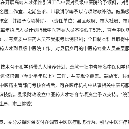
各地在开展高端人才柔性引进工作中要对县级中医院给予倾斜，对
名医工作室、定期坐诊、带教讲学等予以专项财政补助。鼓励
作室，并给予专项补助。（责任单位：县区政府、市人社局、市
院每年招聘人员计划指标中医药类人员不得低于50%，直至中
）、有资质中医药人员不受报考比例限制；全日制本科且取得
药人才到县级中医院工作。对县招乡用的中医药专业人员基层
医药技术骨干和学科带头人培养计划，造就一批中青年名中医和学
进修培训（至少半年以上）工作，并实现全覆盖。鼓励市、县
以上中医药主管部门考核合格后，可在医疗机构中从事相关中医药
知识技能。县级财政设立中医药人才培育专项资金予以支持。“皖
社局、市卫健委）
策，充分发挥医保支付在调节中医医疗服务行为、引导中医医疗